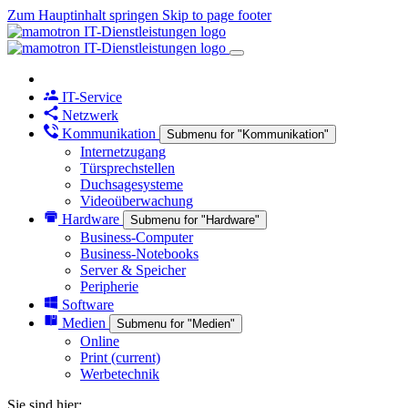
Zum Hauptinhalt springen
Skip to page footer
IT-Service
Netzwerk
Kommunikation
Submenu for "Kommunikation"
Internetzugang
Türsprechstellen
Duchsagesysteme
Videoüberwachung
Hardware
Submenu for "Hardware"
Business-Computer
Business-Notebooks
Server & Speicher
Peripherie
Software
Medien
Submenu for "Medien"
Online
Print
(current)
Werbetechnik
Sie sind hier: